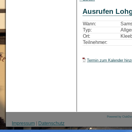
Ausrufen Loh
Wann:
Samst
Typ:
Allg
Ort:
Klee
Teilnehmer:
Termin zum Kalender hinzu
Powered by ClubDes
Impressum
|
Datenschutz